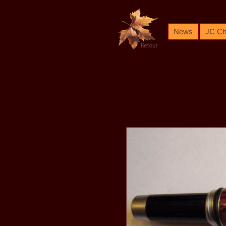
News
JC Chr