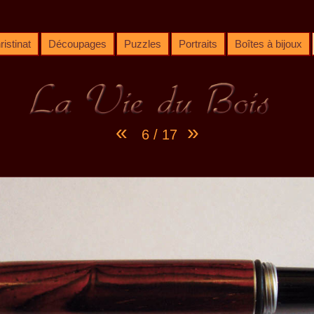
istinat
Découpages
Puzzles
Portraits
Boîtes à bijoux
«
»
6 / 17